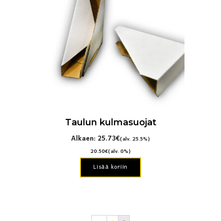
muunnelma.
Voit
tehdä
valinnat
tuotteen
sivulla.
Taulun kulmasuojat
Alkaen:
25.73
€
(alv. 25.5%)
20.50
€
(alv. 0%)
Lisää koriin