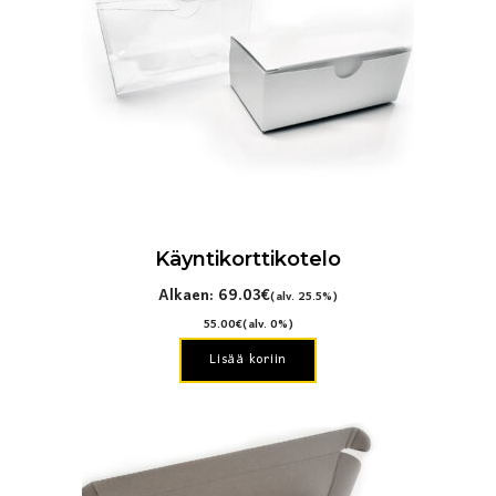
Voit
tehdä
valinnat
tuotteen
sivulla.
Käyntikorttikotelo
Alkaen:
69.03
€
(alv. 25.5%)
55.00
€
(alv. 0%)
Lisää koriin
Tällä
tuotteella
on
useampi