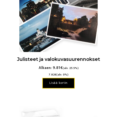
Voit
tehdä
valinnat
tuotteen
sivulla.
Julisteet ja valokuvasuurennokset
Alkaen:
9.81
€
(alv. 25.5%)
7.82
€
(alv. 0%)
Lisää koriin
Tällä
tuotteella
on
useampi
muunnelma.