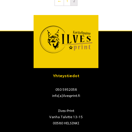
←
1
2
Yhteystiedot
050 5952058
info(a)ilvesprint.fi
Ilves-Print
Vanha Talvitie 13-15
00580 HELSINKI