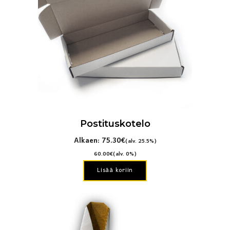
muunnelma.
Voit
tehdä
valinnat
tuotteen
sivulla.
Postituskotelo
Alkaen:
75.30
€
(alv. 25.5%)
60.00
€
(alv. 0%)
Lisää koriin
Tällä
tuotteella
on
useampi