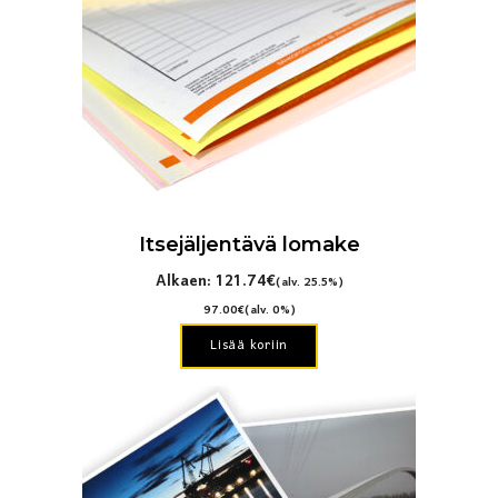
Voit
tehdä
valinnat
tuotteen
sivulla.
Itsejäljentävä lomake
Alkaen:
121.74
€
(alv. 25.5%)
97.00
€
(alv. 0%)
Lisää koriin
Tällä
tuotteella
on
useampi
muunnelma.