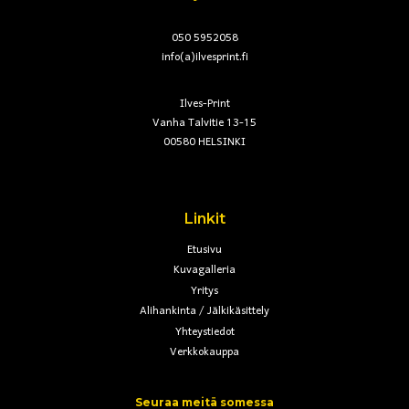
050 5952058
info(a)ilvesprint.fi
Ilves-Print
Vanha Talvitie 13-15
00580 HELSINKI
Linkit
Etusivu
Kuvagalleria
Yritys
Alihankinta / Jälkikäsittely
Yhteystiedot
Verkkokauppa
Seuraa meitä somessa