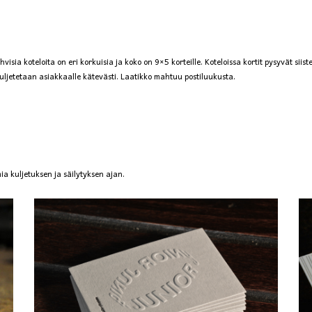
visia koteloita on eri korkuisia ja koko on 9×5 korteille. Koteloissa kortit pysyvät sii
 kuljetetaan asiakkaalle kätevästi. Laatikko mahtuu postiluukusta.
a kuljetuksen ja säilytyksen ajan.