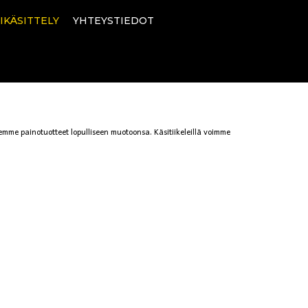
IKÄSITTELY
YHTEYSTIEDOT
eemme painotuotteet lopulliseen muotoonsa. Käsitiikeleillä voimme