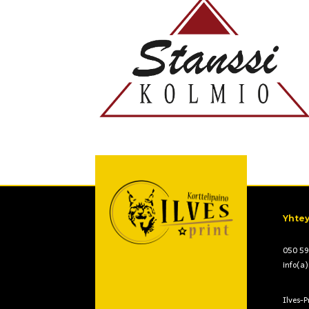
Yhtey
050 5
info(a)i
Ilves-P