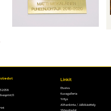
stiedot
Linkit
Etusivu
952058
Kuvagalleria
lvesprint.fi
Yritys
Alihankinta / Jälkikäsittely
rint
Yhteystiedot