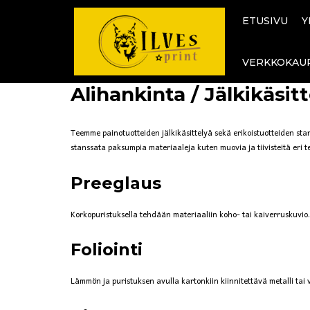
Siirry
sisältöön
ETUSIVU
Y
VERKKOKAU
Alihankinta / Jälkikäsitt
Teemme painotuotteiden jälkikäsittelyä sekä erikoistuotteiden stans
stanssata paksumpia materiaaleja kuten muovia ja tiivisteitä eri teo
Preeglaus
Korkopuristuksella tehdään materiaaliin koho- tai kaiverruskuvio. 
Foliointi
Lämmön ja puristuksen avulla kartonkiin kiinnitettävä metalli tai 