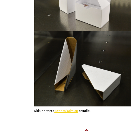
Klikkaa tästä
Stanssikolmion
sivuille..