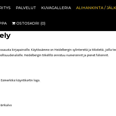
RITYS
PALVELUT
KUVAGALLERIA
ALIHANKINTA / JÄLK
PPA
OSTOSKORI (0)
ely
sausta kirjapainoille. Käytössämme on Heidelbergin sylintereitä ja tiikeleitä, joilla t
llisuudenaloille. Heidelbergin tiikelillä onnistuu numeroinnit ja pienet folioinnit.
Esimerkiksi käyntikortin logo.
värikalvo