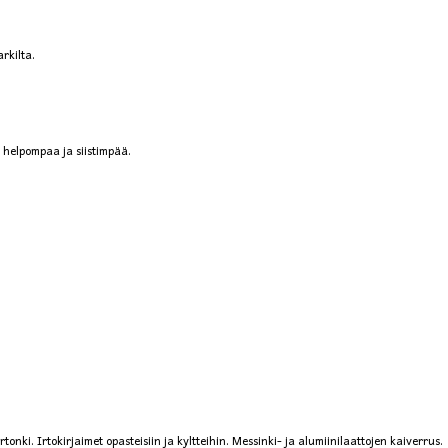
rkilta.
n helpompaa ja siistimpää.
onki. Irtokirjaimet opasteisiin ja kyltteihin. Messinki- ja alumiinilaattojen kaiverrus.