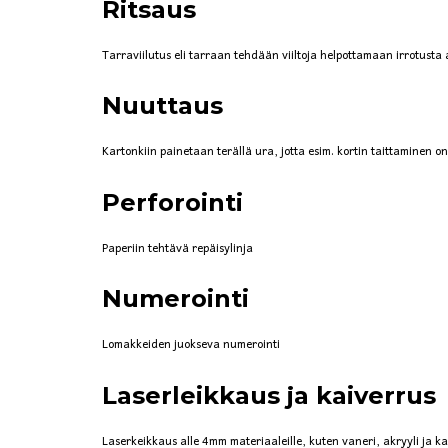
Ritsaus
Tarraviilutus eli tarraan tehdään viiltoja helpottamaan irrotusta a
Nuuttaus
Kartonkiin painetaan terällä ura, jotta esim. kortin taittaminen o
Perforointi
Paperiin tehtävä repäisylinja
Numerointi
Lomakkeiden juokseva numerointi
Laserleikkaus ja kaiverrus
Laserkeikkaus alle 4mm materiaaleille, kuten vaneri, akryyli ja kart