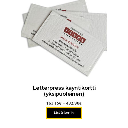
tuotteella
on
useampi
muunnelma.
Voit
tehdä
valinnat
tuotteen
sivulla.
Letterpress käyntikortti
(yksipuoleinen)
Hintaluokka:
163.15
€
–
432.98
€
163.15€
Lisää koriin
-
432.98€