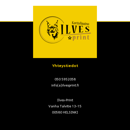
Yhteystiedot
050 5952058
info(a)ilvesprint.fi
Ilves-Print
Vanha Talvitie 13-15
00580 HELSINKI